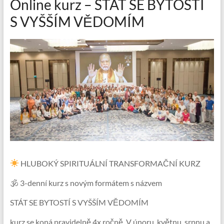
Online kurz – STÁT SE BYTOSTÍ
S VYŠŠÍM VĚDOMÍM
HLUBOKÝ SPIRITUÁLNÍ TRANSFORMAČNÍ KURZ
🕉 3-denní kurz s novým formátem s názvem
STÁT SE BYTOSTÍ S VYŠŠÍM VĚDOMÍM
kurz se koná pravidelně 4x ročně. V únoru, květnu, srpnu a