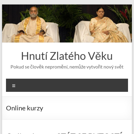
Skip
to
content
Hnutí Zlatého Věku
Pokud se člověk nepromění, nemůže vytvořit nový svět
Menu
Online kurzy