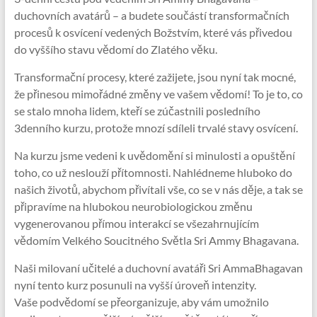
duchovních avatárů – a budete součástí transformačních
procesů k osvícení vedených Božstvím, které vás přivedou
do vyššího stavu vědomí do Zlatého věku.
Transformační procesy, které zažijete, jsou nyní tak mocné,
že přinesou mimořádné změny ve vašem vědomí! To je to, co
se stalo mnoha lidem, kteří se zúčastnili posledního
3denního kurzu, protože mnozí sdíleli trvalé stavy osvícení.
Na kurzu jsme vedeni k uvědomění si minulosti a opuštění
toho, co už neslouží přítomnosti. Nahlédneme hluboko do
našich životů, abychom přivítali vše, co se v nás děje, a tak se
připravíme na hlubokou neurobiologickou změnu
vygenerovanou přímou interakcí se všezahrnujícím
vědomím Velkého Soucitného Světla Sri Ammy Bhagavana.
Naši milovaní učitelé a duchovní avatáři Sri AmmaBhagavan
nyní tento kurz posunuli na vyšší úroveň intenzity.
Vaše podvědomí se přeorganizuje, aby vám umožnilo