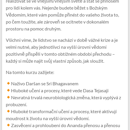
realizovat se ve vnějším/vnějším světě a stát se přínosem
pro lidi kolem vás. Nejenže budete běžet s Božským
Vědomím, které vám pomůže přinést do vašeho života to,
po čem toužíte, ale zároveň se ocitnete v dokonalém
prostoru na pomoc druhým.
Všichni víme, že lidstvo se nachází v době vážné krize a je
velmi nutné, aby jednotlivci na vyšší úrovni vědomí
pozitivně přispěli v tomto obtížném období přechodu –
každý si může najít svůj vlastní způsob, jak sloužit.
Na tomto kurzu zažijete:
Naživo Daršan se Sri Bhagavanem
Hluboké učení a procesy, které vede Dasa Tejasaji
Nevratná trvalá neurobiologická změna, která vyplývá z
probuzení.
Hluboké transformační učení a procesy, které aktivují
moudrost k životu na vyšší úrovni vědomí.
Zasvěcení a prohloubení do Ananda přenosu a přenosu