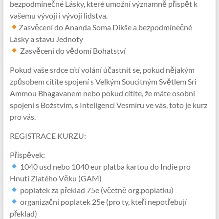
bezpodmínečné Lásky, které umožní významně přispět k
vašemu vývoji i vývoji lidstva.
Zasvěcení do Ananda Soma Dikše a bezpodmínečné
Lásky a stavu Jednoty
Zasvěcení do vědomí Bohatství
Pokud vaše srdce cítí volání účastnit se, pokud nějakým
způsobem cítíte spojení s Velkým Soucitným Světlem Sri
Ammou Bhagavanem nebo pokud cítíte, že máte osobní
spojení s Božstvím, s Inteligencí Vesmíru ve vás, toto je kurz
pro vás.
REGISTRACE KURZU:
Příspěvek:
1040 usd nebo 1040 eur platba kartou do Indie pro
Hnutí Zlatého Věku (GAM)
poplatek za překlad 75e (včetně org.poplatku)
organizační poplatek 25e (pro ty, kteří nepotřebují
překlad)