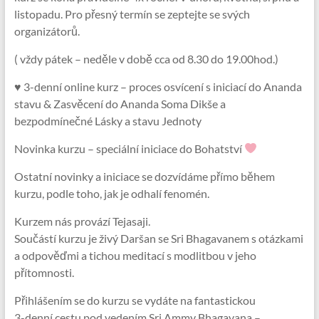
listopadu. Pro přesný termín se zeptejte se svých
organizátorů.
( vždy pátek – neděle v době cca od 8.30 do 19.00hod.)
♥ 3-denní online kurz – proces osvícení s iniciací do Ananda
stavu & Zasvěcení do Ananda Soma Dikše a
bezpodmínečné Lásky a stavu Jednoty
Novinka kurzu – speciální iniciace do Bohatství
Ostatní novinky a iniciace se dozvídáme přímo během
kurzu, podle toho, jak je odhalí fenomén.
Kurzem nás provází Tejasaji.
Součástí kurzu je živý Daršan se Sri Bhagavanem s otázkami
a odpověďmi a tichou meditací s modlitbou v jeho
přítomnosti.
Přihlášením se do kurzu se vydáte na fantastickou
3-denní cestu pod vedením Sri Ammy Bhagavana –